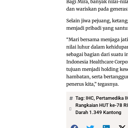
Bagi Mira, banyak nilai-ni
dan wariskan pada generasi
Selain jiwa pejuang, ketang
menjadi pribadi yang santu
“Mari bersama menjaga jat
nilai luhur dalam kehidupan
sebagai bagian dari suatu 
Indonesia Healthcare Corp
tujuan menjadi holding ke
hambatan, serta bertanggu
penerus kita,” tegasnya.
Tag:
IHC
,
Pertamedika I
Rangkaian HUT ke-78 RI
Darah 1.349 Kantong
Bagikan: