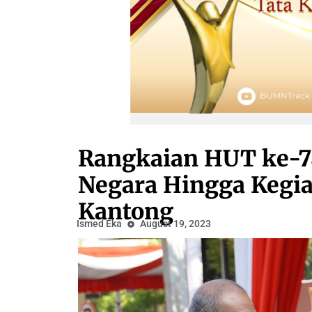
Rangkaian HUT ke-78
Negara Hingga Kegia
Kantong
Ismed Eka
August 19, 2023