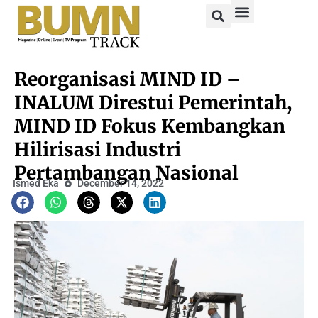
Reorganisasi MIND ID –
INALUM Direstui Pemerintah,
MIND ID Fokus Kembangkan
Hilirisasi Industri
Pertambangan Nasional
Ismed Eka
December 14, 2022