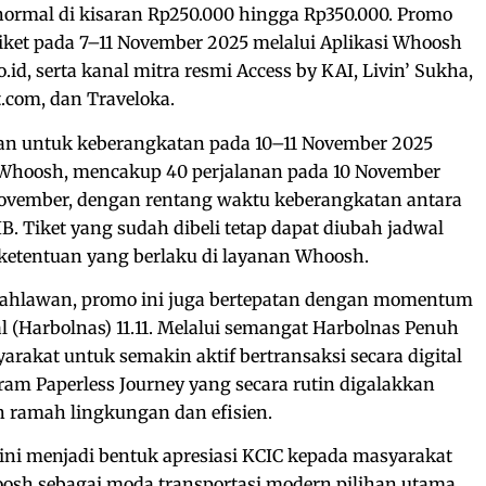
f normal di kisaran Rp250.000 hingga Rp350.000. Promo
iket pada 7–11 November 2025 melalui Aplikasi Whoosh
co.id, serta kanal mitra resmi Access by KAI, Livin’ Sukha,
.com, dan Traveloka.
an untuk keberangkatan pada 10–11 November 2025
n Whoosh, mencakup 40 perjalanan pada 10 November
 November, dengan rentang waktu keberangkatan antara
B. Tiket yang sudah dibeli tetap dapat diubah jadwal
 ketentuan yang berlaku di layanan Whoosh.
Pahlawan, promo ini juga bertepatan dengan momentum
l (Harbolnas) 11.11. Melalui semangat Harbolnas Penuh
rakat untuk semakin aktif bertransaksi secara digital
am Paperless Journey yang secara rutin digalakkan
 ramah lingkungan dan efisien.
i menjadi bentuk apresiasi KCIC kepada masyarakat
osh sebagai moda transportasi modern pilihan utama.