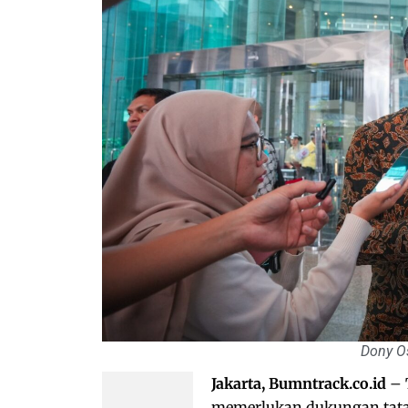
Dony O
Jakarta, Bumntrack.co.id
– 
memerlukan dukungan tata k