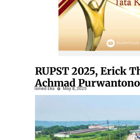
RUPST 2025, Erick T
Achmad Purwantono J
Ismed Eka
May 8, 2025