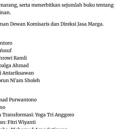
emarang, serta menerbitkan sejumlah buku tentang
inan.
unan Dewan Komisaris dan Direksi Jasa Marga.
antoro
Yusuf
hrowi Ramli
ppalga Ahmad
i Antariksawan
orun Ni’am Sholeh
hmad Purwantono
ano
 Transformasi: Yoga Tri Anggoro
n: Fitri Wiyanti