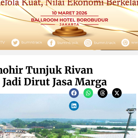
hohir Tunjuk Rivan
adi Dirut Jasa Marga