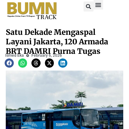
Satu Dekade Mengaspal
Layani Jakarta, 120 Armada
BRT DAMRI Purna Tugas
Ismed Eka
February 6, 2026