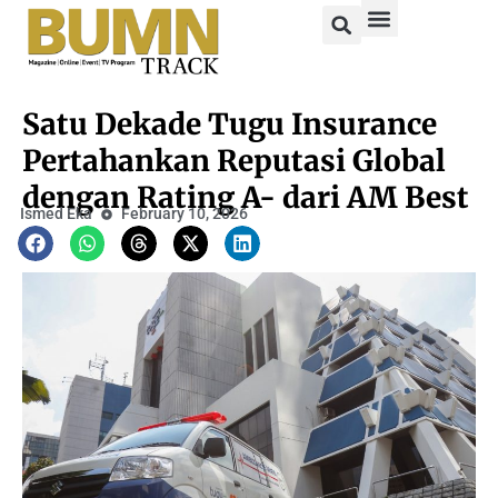
Satu Dekade Tugu Insurance
Pertahankan Reputasi Global
dengan Rating A- dari AM Best
Ismed Eka
February 10, 2026