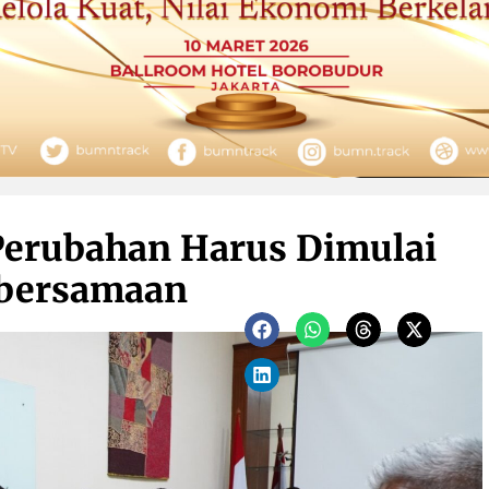
Perubahan Harus Dimulai
Kebersamaan