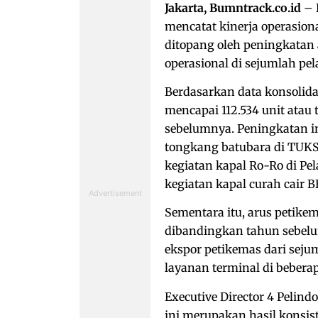
Jakarta, Bumntrack.co.id
– 
mencatat kinerja operasion
ditopang oleh peningkatan a
operasional di sejumlah pe
Berdasarkan data konsolida
mencapai 112.534 unit ata
sebelumnya. Peningkatan in
tongkang batubara di TUK
kegiatan kapal Ro-Ro di P
kegiatan kapal curah cair
Sementara itu, arus petike
dibandingkan tahun sebelu
ekspor petikemas dari sej
layanan terminal di beberap
Executive Director 4 Pelin
ini merupakan hasil konsis