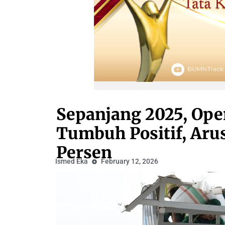
Sepanjang 2025, Oper
Tumbuh Positif, Aru
Persen
Ismed Eka
February 12, 2026