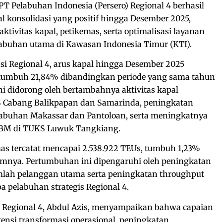
PT Pelabuhan Indonesia (Persero) Regional 4 berhasil
al konsolidasi yang positif hingga Desember 2025,
ktivitas kapal, petikemas, serta optimalisasi layanan
labuhan utama di Kawasan Indonesia Timur (KTI).
si Regional 4, arus kapal hingga Desember 2025
u tumbuh 21,84% dibandingkan periode yang sama tahun
i didorong oleh bertambahnya aktivitas kapal
S Cabang Balikpapan dan Samarinda, peningkatan
elabuhan Makassar dan Pantoloan, serta meningkatnya
 BBM di TUKS Luwuk Tangkiang.
mas tercatat mencapai 2.538.922 TEUs, tumbuh 1,23%
mnya. Pertumbuhan ini dipengaruhi oleh peningkatan
umlah pelanggan utama serta peningkatan throughput
a pelabuhan strategis Regional 4.
do Regional 4, Abdul Azis, menyampaikan bahwa capaian
tensi transformasi operasional, peningkatan