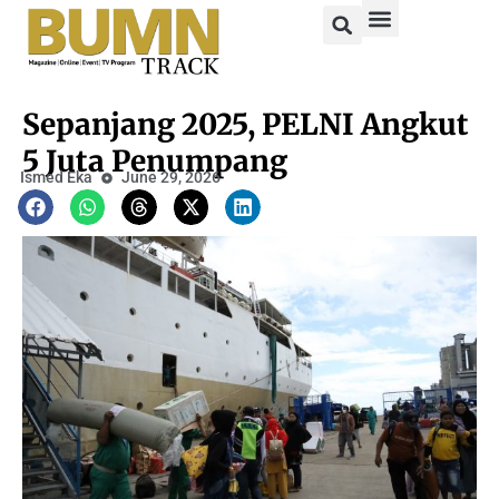
Sepanjang 2025, PELNI Angkut
5 Juta Penumpang
Ismed Eka
June 29, 2026