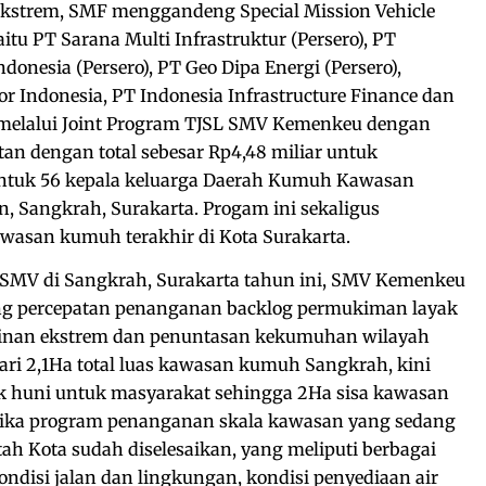
kstrem, SMF menggandeng Special Mission Vehicle
tu PT Sarana Multi Infrastruktur (Persero), PT
donesia (Persero), PT Geo Dipa Energi (Persero),
 Indonesia, PT Indonesia Infrastructure Finance dan
melalui Joint Program TJSL SMV Kemenkeu dengan
an dengan total sebesar Rp4,48 miliar untuk
tuk 56 kepala keluarga Daerah Kumuh Kawasan
, Sangkrah, Surakarta. Progam ini sekaligus
asan kumuh terakhir di Kota Surakarta.
L SMV di Sangkrah, Surakarta tahun ini, SMV Kemenkeu
ng percepatan penanganan backlog permukiman layak
inan ekstrem dan penuntasan kekumuhan wilayah
dari 2,1Ha total luas kawasan kumuh Sangkrah, kini
k huni untuk masyarakat sehingga 2Ha sisa kawasan
jika program penanganan skala kawasan yang sedang
ah Kota sudah diselesaikan, yang meliputi berbagai
ndisi jalan dan lingkungan, kondisi penyediaan air