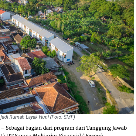
adi Rumah Layak Huni (Foto: SMF)
– Sebagai bagian dari program dari Tanggung Jawab
), PT Sarana Multigriya Finansial (Persero)