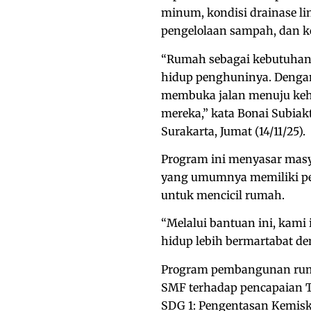
minum, kondisi drainase li
pengelolaan sampah, dan ko
“Rumah sebagai kebutuhan p
hidup penghuninya. Dengan
membuka jalan menuju kehi
mereka,” kata Bonai Subia
Surakarta, Jumat (14/11/25).
Program ini menyasar masy
yang umumnya memiliki pe
untuk mencicil rumah.
“Melalui bantuan ini, kam
hidup lebih bermartabat d
Program pembangunan rumah
SMF terhadap pencapaian 
SDG 1: Pengentasan Kemiski