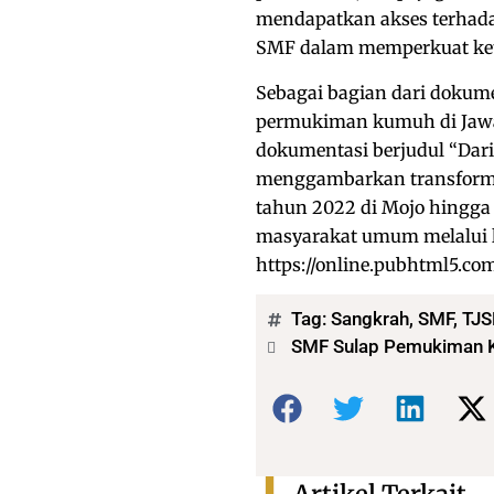
mendapatkan akses terhadap
SMF dalam memperkuat keta
Sebagai bagian dari dokum
permukiman kumuh di Jawa
dokumentasi berjudul “Dari
menggambarkan transformas
tahun 2022 di Mojo hingga 
masyarakat umum melalui li
https://online.pubhtml5.com
Tag:
Sangkrah
,
SMF
,
TJS
SMF Sulap Pemukiman K
Bagikan: