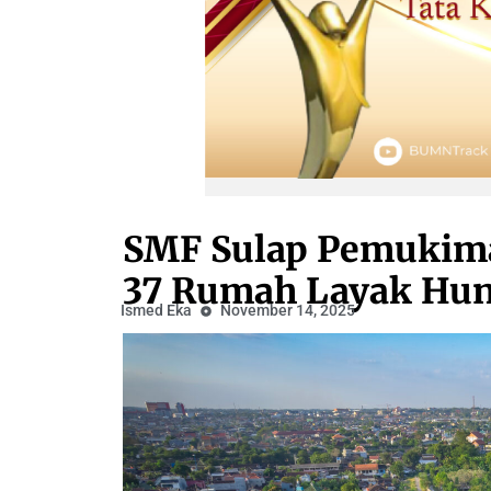
SMF Sulap Pemukim
37 Rumah Layak Hun
Ismed Eka
November 14, 2025