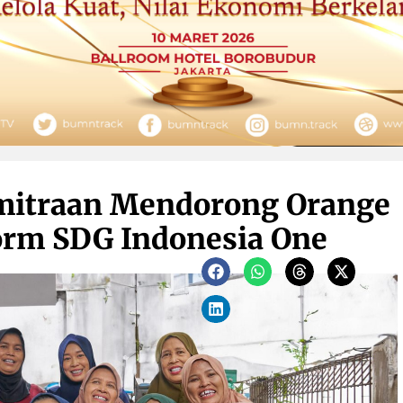
emitraan Mendorong Orange
orm SDG Indonesia One