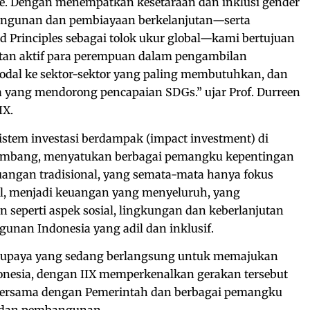
e. Dengan menempatkan kesetaraan dan inklusi gender
bangunan dan pembiayaan berkelanjutan—serta
Principles sebagai tolok ukur global—kami bertujuan
tan aktif para perempuan dalam pengambilan
dal ke sektor-sektor yang paling membutuhkan, dan
yang mendorong pencapaian SDGs.” ujar Prof. Durreen
IX.
istem investasi berdampak (impact investment) di
rkembang, menyatukan berbagai pemangku kepentingan
angan tradisional, yang semata-mata hanya fokus
l, menjadi keuangan yang menyeluruh, yang
n seperti aspek sosial, lingkungan dan keberlanjutan
an Indonesia yang adil dan inklusif.
 upaya yang sedang berlangsung untuk memajukan
nesia, dengan IIX memperkenalkan gerakan tersebut
 bersama dengan Pemerintah dan berbagai pemangku