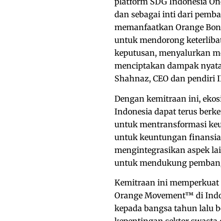
platform SDG Indonesia On
dan sebagai inti dari pem
memanfaatkan Orange Bond 
untuk mendorong keterliba
keputusan, menyalurkan mo
menciptakan dampak nyata 
Shahnaz, CEO dan pendiri I
Dengan kemitraan ini, ekos
Indonesia dapat terus be
untuk mentransformasi keu
untuk keuntungan finansia
mengintegrasikan aspek lai
untuk mendukung pembangun
Kemitraan ini memperkuat
Orange Movement™ di Indo
kepada bangsa tahun lalu