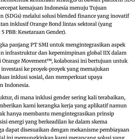
ercepat kemajuan Indonesia menuju Tujuan
(SDGs) melalui solusi blended finance yang inovatif
an inklusif Orange Bond lintas sektoral (yang
 PBB: Kesetaraan Gender).
gka panjang PT SMI untuk mengintegrasikan aspek
n infrastruktur dan kepemimpinan global IIX dalam
i Orange Movement™, kolaborasi ini bertujuan untuk
investasi ke proyek-proyek yang memajukan
uas inklusi sosial, dan memperkuat upaya
n Indonesia.
uktur, di mana inklusi gender sering kali terabaikan,
mberikan kami kerangka kerja yang aplikatif namun
ak hanya membantu mengintegrasikan prinsip
sisi energi yang berkeadilan ke dalam skema
uga dapat disesuaikan dengan mekanisme pembiayaan
Hal ini memungkinkan kami merancang solusi yang