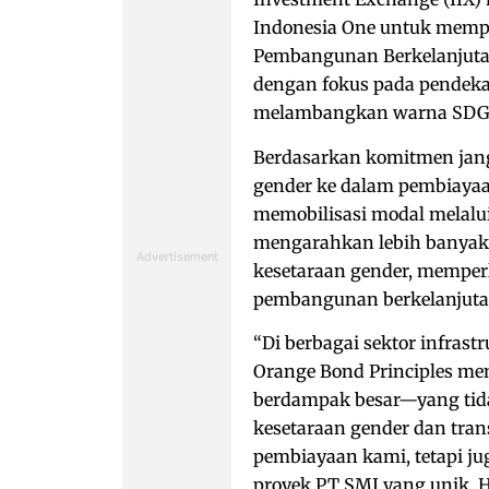
Indonesia One untuk memp
Pembangunan Berkelanjutan 
dengan fokus pada pendekat
melambangkan warna SDG 5
Berdasarkan komitmen jan
gender ke dalam pembiayaa
memobilisasi modal melalu
mengarahkan lebih banyak 
kesetaraan gender, memperl
pembangunan berkelanjuta
“Di berbagai sektor infrastr
Orange Bond Principles me
berdampak besar—yang tid
kesetaraan gender dan tran
pembiayaan kami, tetapi j
proyek PT SMI yang unik. 