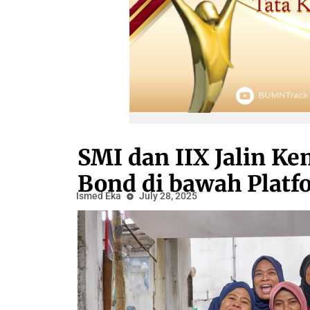
SMI dan IIX Jalin K
Bond di bawah Platf
Ismed Eka
July 28, 2025