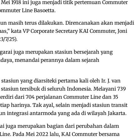
1 Mei 1918 ini juga menjadi titik pertemuan Commuter
ommuter Line Basoetta.
un masih terus dilakukan. Direncanakan akan menjadi
luas,” kata VP Corporate Secretary KAI Commuter, Joni
3/7/25).
ggarai juga merupakan stasiun bersejarah yang
budaya, menandai perannya dalam sejarah
stasiun yang diarsiteki pertama kali oleh Ir. J. van
 stasiun tersibuk di seluruh Indonesia. Melayani 739
terdiri dari 704 perjalanan Commuter Line dan 35
iap harinya. Tak ayal, selain menjadi stasiun transit
iun integrasi antarmoda yang ada di wilayah Jakarta.
rai juga merupakan bagian dari perubahan dalam
Line. Pada Mei 2022 lalu, KAI Commuter bersama