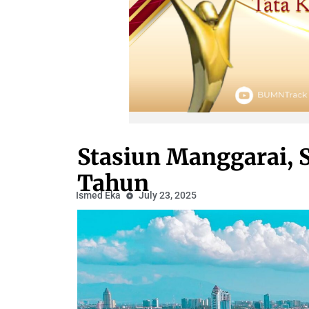
Stasiun Manggarai, S
Tahun
Ismed Eka
July 23, 2025