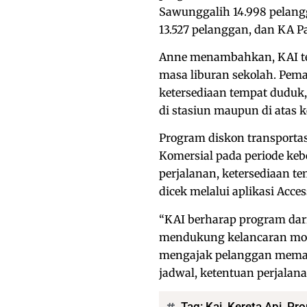
Sawunggalih 14.998 pelangg
13.527 pelanggan, dan KA P
Anne menambahkan, KAI t
masa liburan sekolah. Pem
ketersediaan tempat duduk,
di stasiun maupun di atas ke
Program diskon transportas
Komersial pada periode kebe
perjalanan, ketersediaan te
dicek melalui aplikasi Acces
“KAI berharap program dar
mendukung kelancaran mobi
mengajak pelanggan meman
jadwal, ketentuan perjalana
Tag:
Kai
,
Kereta Api
,
Pr