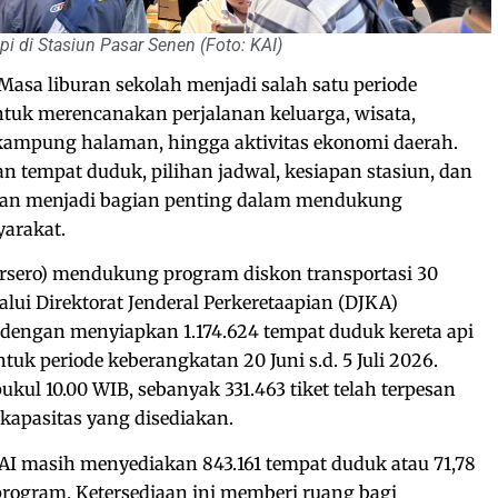
 di Stasiun Pasar Senen (Foto: KAI)
Masa liburan sekolah menjadi salah satu periode
ntuk merencanakan perjalanan keluarga, wisata,
kampung halaman, hingga aktivitas ekonomi daerah.
aan tempat duduk, pilihan jadwal, kesiapan stasiun, dan
an menjadi bagian penting dalam mendukung
yarakat.
ersero) mendukung program diskon transportasi 30
lui Direktorat Jenderal Perkeretaapian (DJKA)
engan menyiapkan 1.174.624 tempat duduk kereta api
uk periode keberangkatan 20 Juni s.d. 5 Juli 2026.
ukul 10.00 WIB, sebanyak 331.463 tiket telah terpesan
l kapasitas yang disediakan.
AI masih menyediakan 843.161 tempat duduk atau 71,78
 program. Ketersediaan ini memberi ruang bagi