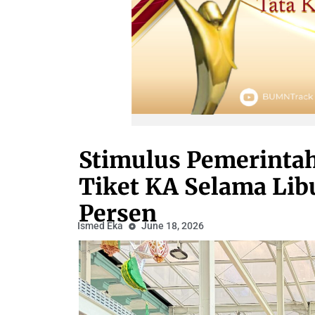
Stimulus Pemerintah
Tiket KA Selama Lib
Persen
Ismed Eka
June 18, 2026