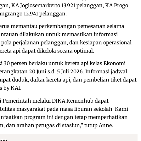
an, KA Joglosemarkerto 13.921 pelanggan, KA Progo
angrango 12.941 pelanggan.
erus memantau perkembangan pemesanan selama
antauan dilakukan untuk memastikan informasi
 pola perjalanan pelanggan, dan kesiapan operasional
reta api dapat dikelola secara optimal.
i 30 persen berlaku untuk kereta api kelas Ekonomi
rangkatan 20 Juni s.d. 5 Juli 2026. Informasi jadwal
mpat duduk, daftar kereta api, dan pembelian tiket dapat
s by KAI.
i Pemerintah melalui DJKA Kemenhub dapat
litas masyarakat pada masa liburan sekolah. Kami
faatkan program ini dengan tetap memperhatikan
n, dan arahan petugas di stasiun,” tutup Anne.
omo