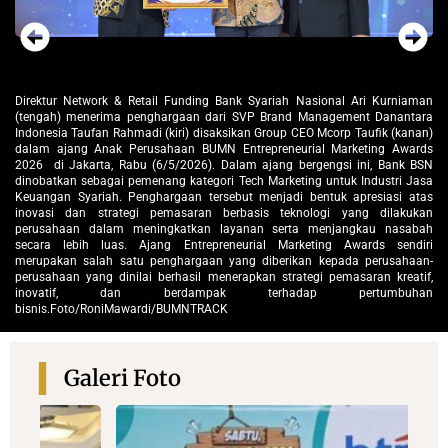
man
Direktur Network & Retail Funding Bank Syariah Nasional Ari Kurniaman
Di
ara
(tengah) menerima penghargaan dari SVP Brand Management Danantara
(t
an)
Indonesia Taufan Rahmadi (kiri) disaksikan Group CEO Mcorp Taufik (kanan)
In
rds
dalam ajang Anak Perusahaan BUMN Entrepreneurial Marketing Awards
da
BSN
2026 di Jakarta, Rabu (6/5/2026). Dalam ajang bergengsi ini, Bank BSN
20
asa
dinobatkan sebagai pemenang kategori Tech Marketing untuk Industri Jasa
di
tas
Keuangan Syariah. Penghargaan tersebut menjadi bentuk apresiasi atas
Ke
kan
inovasi dan strategi pemasaran berbasis teknologi yang dilakukan
in
bah
perusahaan dalam meningkatkan layanan serta menjangkau nasabah
pe
iri
secara lebih luas. Ajang Entrepreneurial Marketing Awards sendiri
se
an-
merupakan salah satu penghargaan yang diberikan kepada perusahaan-
me
if,
perusahaan yang dinilai berhasil menerapkan strategi pemasaran kreatif,
pe
an
inovatif, dan berdampak terhadap pertumbuhan
i
bisnis.Foto/RoniMawardi/BUMNTRACK
bi
Galeri Foto