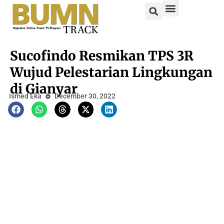
Sucofindo Resmikan TPS 3R
Wujud Pelestarian Lingkungan
di Gianyar
Ismed Eka
December 30, 2022