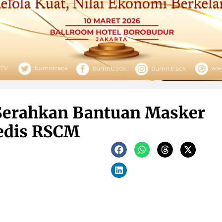
 Serahkan Bantuan Masker
edis RSCM