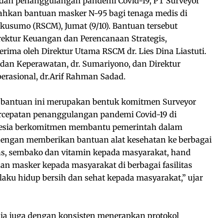
dan penanggulangan pandemi Covid-19, PT Surveyor
rahkan bantuan masker N-95 bagi tenaga medis di
usumo (RSCM), Jumat (9/10). Bantuan tersebut
rektur Keuangan dan Perencanaan Strategis,
erima oleh Direktur Utama RSCM dr. Lies Dina Liastuti.
 dan Keperawatan, dr. Sumariyono, dan Direktur
asional, dr.Arif Rahman Sadad.
 bantuan ini merupakan bentuk komitmen Surveyor
rcepatan penanggulangan pandemi Covid-19 di
onesia berkomitmen membantu pemerintah dalam
engan memberikan bantuan alat kesehatan ke berbagai
s, sembako dan vitamin kepada masyarakat, hand
dan masker kepada masyarakat di berbagai fasilitas
ilaku hidup bersih dan sehat kepada masyarakat,” ujar
esia juga dengan konsisten menerapkan protokol