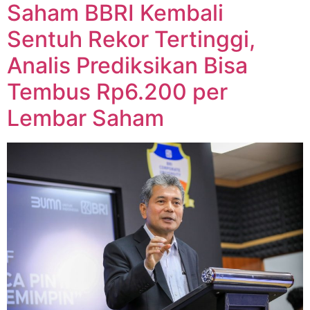
Saham BBRI Kembali
Sentuh Rekor Tertinggi,
Analis Prediksikan Bisa
Tembus Rp6.200 per
Lembar Saham