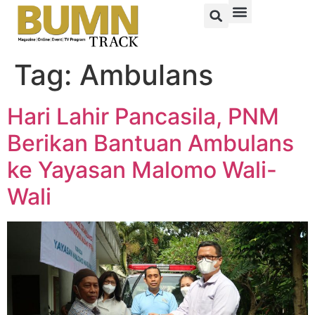
Tag:
Ambulans
Hari Lahir Pancasila, PNM
Berikan Bantuan Ambulans
ke Yayasan Malomo Wali-
Wali