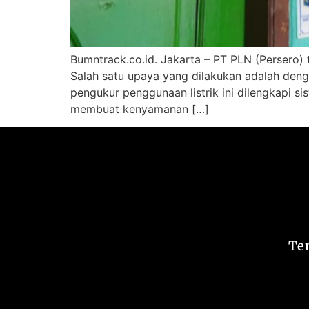
Bumntrack.co.id. Jakarta – PT PLN (Persero) 
Salah satu upaya yang dilakukan adalah deng
pengukur penggunaan listrik ini dilengkapi si
membuat kenyamanan […]
Te