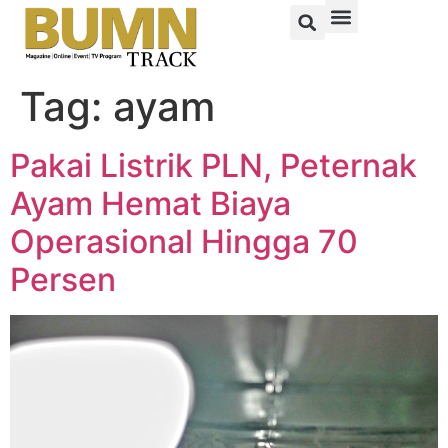
Tag:
ayam
Pakai Listrik PLN, Peternak
Ayam Hemat Biaya
Operasional Hingga 70
Persen