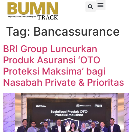
Tag:
Bancassurance
BRI Group Luncurkan
Produk Asuransi ‘OTO
Proteksi Maksima’ bagi
Nasabah Private & Prioritas