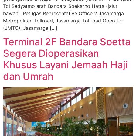
Tol Sedyatmo arah Bandara Soekarno Hatta (jalur
bawah). Petugas Representative Office 2 Jasamarga
Metropolitan Tollroad, Jasamarga Tollroad Operator
(JMTO), Jasamarga […]
Terminal 2F Bandara Soetta
Segera Dioperasikan
Khusus Layani Jemaah Haji
dan Umrah