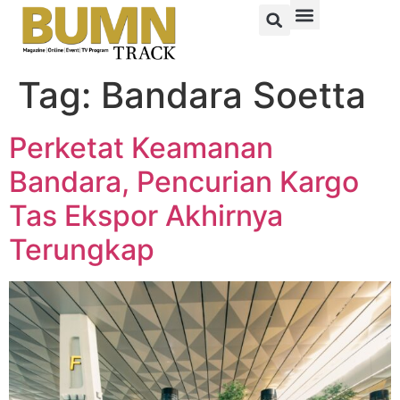
Tag:
Bandara Soetta
Perketat Keamanan
Bandara, Pencurian Kargo
Tas Ekspor Akhirnya
Terungkap