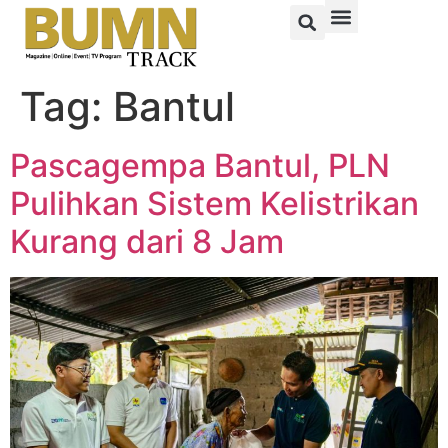
Tag:
Bantul
Pascagempa Bantul, PLN
Pulihkan Sistem Kelistrikan
Kurang dari 8 Jam