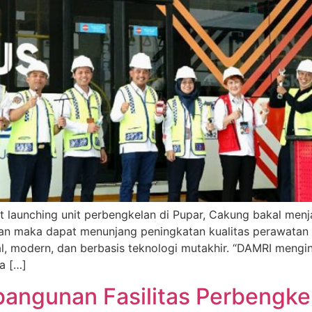
launching unit perbengkelan di Pupar, Cakung bakal menj
an maka dapat menunjang peningkatan kualitas perawatan 
l, modern, dan berbasis teknologi mutakhir. “DAMRI mengi
a […]
ngunan Fasilitas Perbengkel