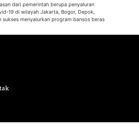
san dari pemerintah berupa penyaluran
id-19 di wilayah Jakarta, Bogor, Depok,
lah sukses menyalurkan program bansos beras
tak