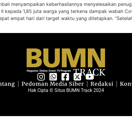
mbali menyampaikan keberhasilannya menyelesaikan penuga
p II kepada 1,85 juta warga yang terkena dampak wabah Cov
epat empat hari dari target waktu yang ditetapkan. “Sete
ntang
Pedoman Media Siber
Redaksi
Kon
Hak Cipta © Situs BUMN Track 2024