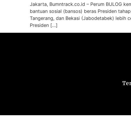
Jakarta, Bumntrack.co.id – Perum BULOG ke
bantuan sosial (bansos) beras Presiden taha
Tangerang, dan Bekasi (Jabodetabek) lebih c
Presiden […]
Te