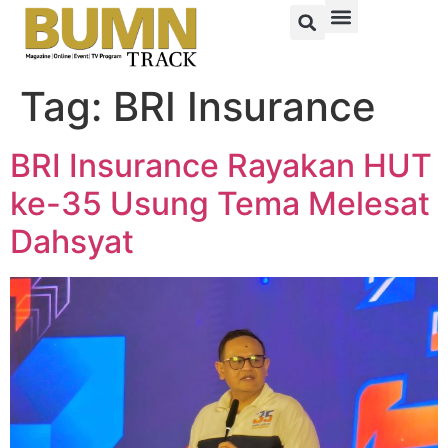
Tag:
BRI Insurance
BRI Insurance Rayakan HUT
ke-35 Usung Tema Melesat
Dahsyat