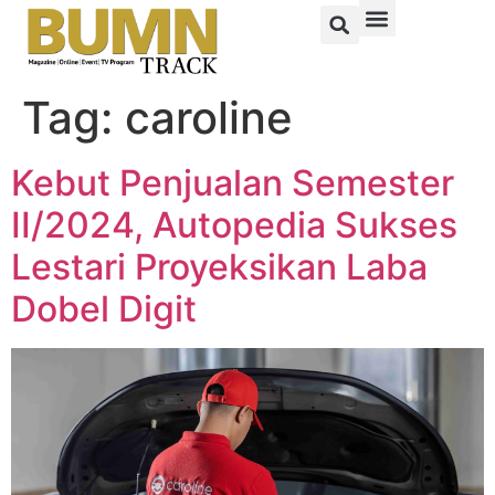
Tag:
caroline
Kebut Penjualan Semester
II/2024, Autopedia Sukses
Lestari Proyeksikan Laba
Dobel Digit