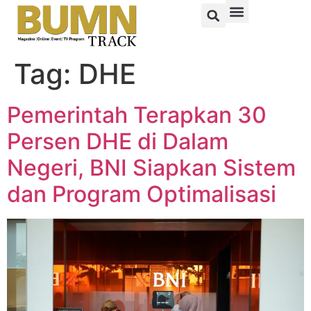
Tag:
DHE
Pemerintah Terapkan 30
Persen DHE di Dalam
Negeri, BNI Siapkan Sistem
dan Program Optimalisasi