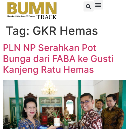
Tag:
GKR Hemas
PLN NP Serahkan Pot
Bunga dari FABA ke Gusti
Kanjeng Ratu Hemas