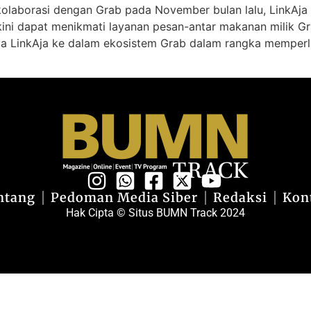
rkolaborasi dengan Grab pada November bulan lalu, LinkAj
 kini dapat menikmati layanan pesan-antar makanan milik 
 LinkAja ke dalam ekosistem Grab dalam rangka memperlu
ntang
Pedoman Media Siber
Redaksi
Kon
Hak Cipta © Situs BUMN Track 2024