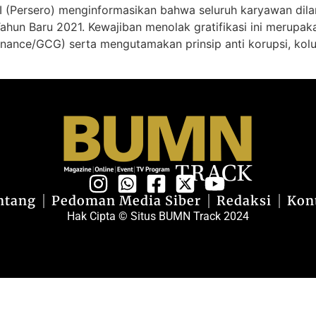
I (Persero) menginformasikan bahwa seluruh karyawan dilar
un Baru 2021. Kewajiban menolak gratifikasi ini merupak
nance/GCG) serta mengutamakan prinsip anti korupsi, kol
ntang
Pedoman Media Siber
Redaksi
Kon
Hak Cipta © Situs BUMN Track 2024