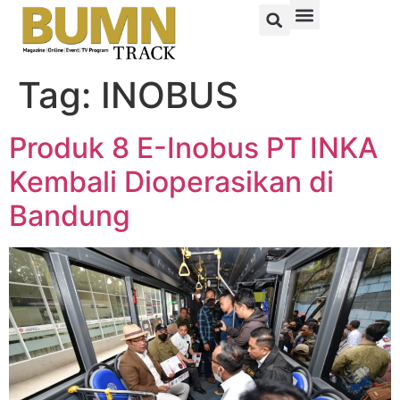
Tag:
INOBUS
Produk 8 E-Inobus PT INKA
Kembali Dioperasikan di
Bandung