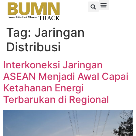
Tag:
Jaringan
Distribusi
Interkoneksi Jaringan
ASEAN Menjadi Awal Capai
Ketahanan Energi
Terbarukan di Regional