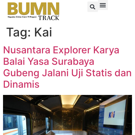
Tag:
Kai
Nusantara Explorer Karya
Balai Yasa Surabaya
Gubeng Jalani Uji Statis dan
Dinamis