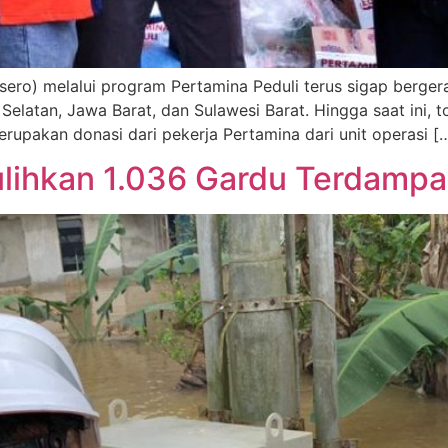
sero) melalui program Pertamina Peduli terus sigap berger
elatan, Jawa Barat, dan Sulawesi Barat. Hingga saat ini, t
erupakan donasi dari pekerja Pertamina dari unit operasi [
lihkan 1.036 Gardu Terdampak