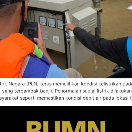
trik Negara (PLN) terus memulihkan kondisi kelistrikan pad
) yang terdampak banjir. Penormalan suplai listrik dilakuk
rakat seperti memastikan kondisi debit air pada lokasi t