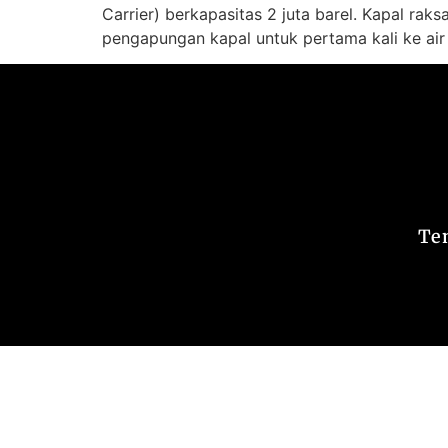
Carrier) berkapasitas 2 juta barel. Kapal r
pengapungan kapal untuk pertama kali ke air
Te