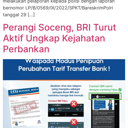
melakukan pelaporan kepada polisi dengan laporan
bernomor LP/B/0569/IX/2022/SPKT/BareskrimPolri
tanggal 29 […]
Perangi Soceng, BRI Turut
Aktif Ungkap Kejahatan
Perbankan