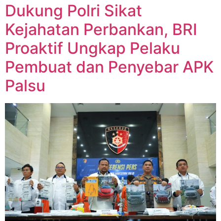
Dukung Polri Sikat
Kejahatan Perbankan, BRI
Proaktif Ungkap Pelaku
Pembuat dan Penyebar APK
Palsu