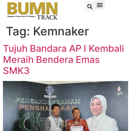
Tag:
Kemnaker
Tujuh Bandara AP I Kembali
Meraih Bendera Emas
SMK3