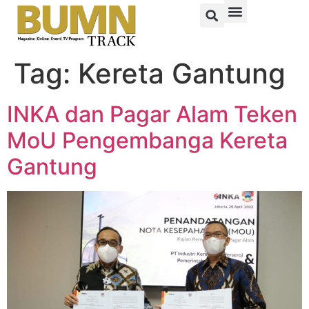
Tag:
Kereta Gantung
INKA dan Pagar Alam Teken
MoU Pengembanga Kereta
Gantung