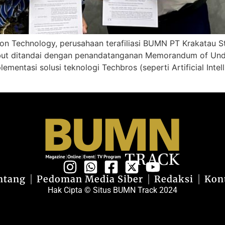
on Technology, perusahaan terafiliasi BUMN PT Krakatau S
ebut ditandai dengan penandatanganan Memorandum of Und
mentasi solusi teknologi Techbros (seperti Artificial Intell
ntang
Pedoman Media Siber
Redaksi
Kon
Hak Cipta © Situs BUMN Track 2024