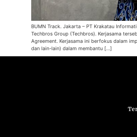
BUMN Track. Jakarta – PT Krakatau Informati
Techbros Group (Techbros). Kerjasama ters
Agreement. Kerjasama ini berfokus dalam imple
dan lain-lain) dalam membantu […]
Te