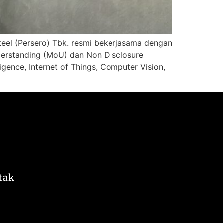
teel (Persero) Tbk. resmi bekerjasama dengan
erstanding (MoU) dan Non Disclosure
igence, Internet of Things, Computer Vision,
tak