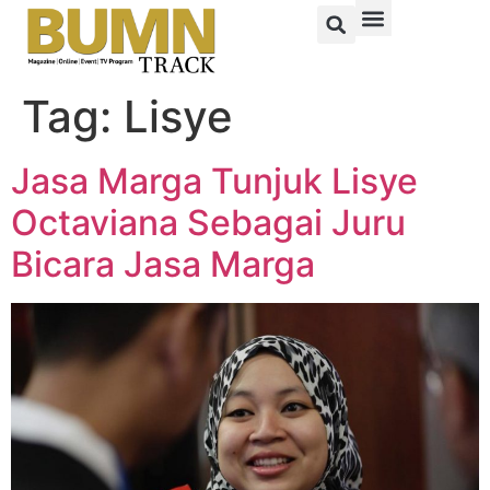
Tag:
Lisye
Jasa Marga Tunjuk Lisye
Octaviana Sebagai Juru
Bicara Jasa Marga