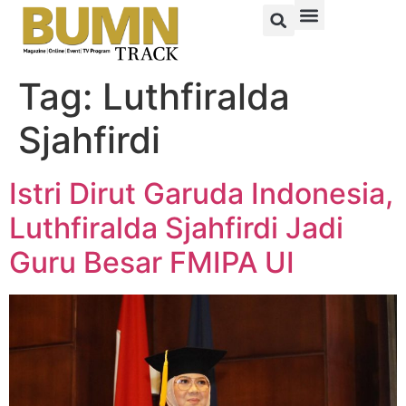
Tag:
Luthfiralda
Sjahfirdi
Istri Dirut Garuda Indonesia,
Luthfiralda Sjahfirdi Jadi
Guru Besar FMIPA UI