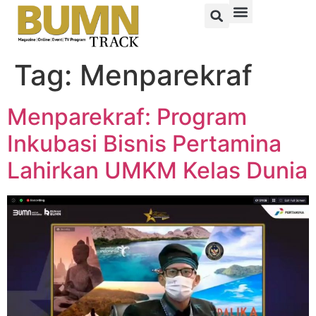
Tag:
Menparekraf
Menparekraf: Program
Inkubasi Bisnis Pertamina
Lahirkan UMKM Kelas Dunia