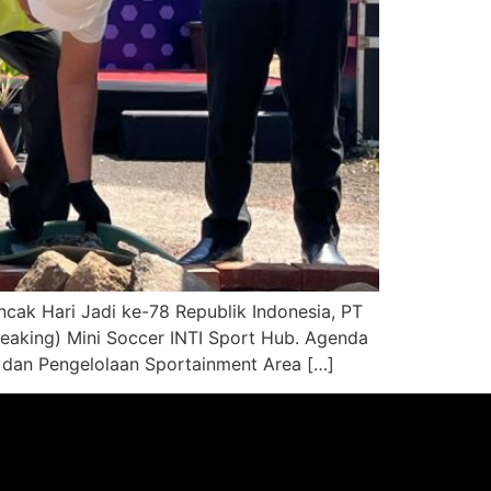
ak Hari Jadi ke-78 Republik Indonesia, PT
reaking) Mini Soccer INTI Sport Hub. Agenda
n dan Pengelolaan Sportainment Area […]