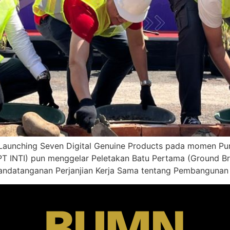
unching Seven Digital Genuine Products pada momen Punc
 (PT INTI) pun menggelar Peletakan Batu Pertama (Ground B
Penandatanganan Perjanjian Kerja Sama tentang Pembanguna