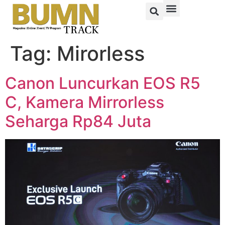
Tag:
Mirorless
Canon Luncurkan EOS R5
C, Kamera Mirrorless
Seharga Rp84 Juta