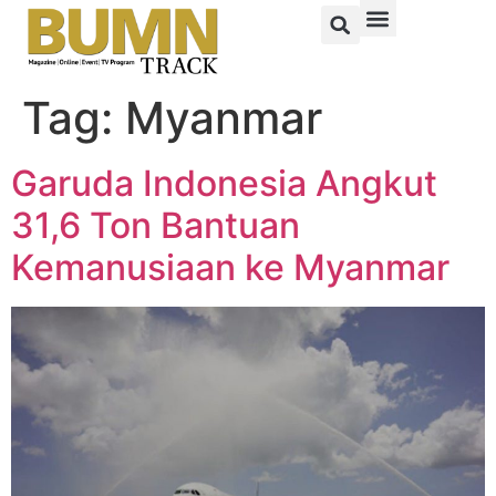
Tag:
Myanmar
Garuda Indonesia Angkut
31,6 Ton Bantuan
Kemanusiaan ke Myanmar