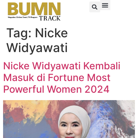
Tag:
Nicke
Widyawati
Nicke Widyawati Kembali
Masuk di Fortune Most
Powerful Women 2024