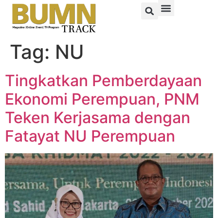
Tag:
NU
Tingkatkan Pemberdayaan
Ekonomi Perempuan, PNM
Teken Kerjasama dengan
Fatayat NU Perempuan