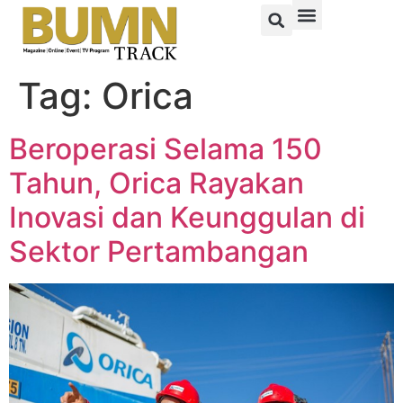
Tag:
Orica
Beroperasi Selama 150
Tahun, Orica Rayakan
Inovasi dan Keunggulan di
Sektor Pertambangan